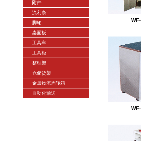
附件
流利条
WF-
脚轮
桌面板
工具车
工具柜
整理架
仓储货架
金属物流周转箱
自动化输送
WF-