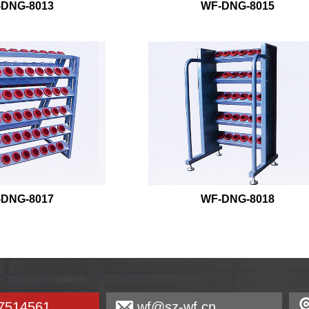
DNG-8013
WF-DNG-8015
DNG-8017
WF-DNG-8018
7514561
wf@sz-wf.cn