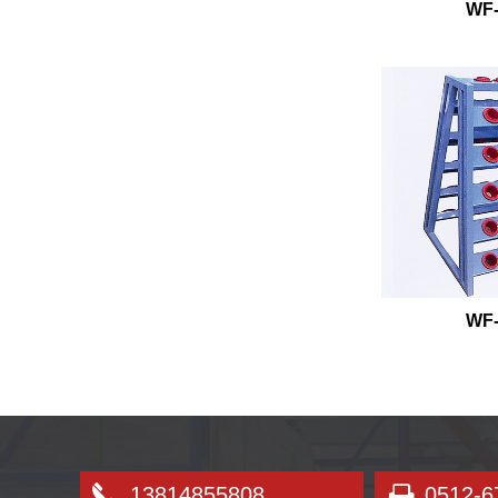
WF-
WF-
13814855808
0512-6