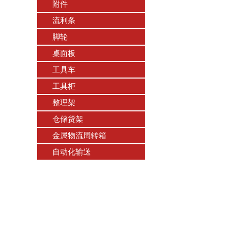
附件
流利条
脚轮
桌面板
工具车
工具柜
整理架
仓储货架
金属物流周转箱
自动化输送